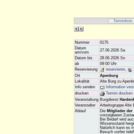
Terminliste
Nummer
0175
Datum
27.06.2026 Sa
am/vom
Datum bis
28.06.2026 So
ab
09:00 Uhr
Reservierung
reservieren
,
Ort
Apenburg
Lokalität
Alte Burg zu Apenb
Info senden
Information ver
drucken
Termin drucken
Veranstaltung
Burgdienst
Hardenb
Veranstalter
Arbeitsgruppe Alte 
Ablauf
Die
Mitglieder der
vorzeigbaren Zustan
Bei Bedarf wird auc
Wissensstand hergib
Natürlich kann es 
Besuch
vorher tele