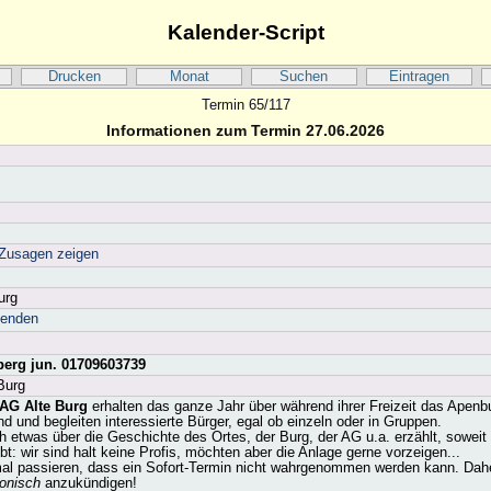
Kalender-Script
Drucken
Monat
Suchen
Eintragen
Termin 65/117
Informationen zum Termin 27.06.2026
Zusagen zeigen
urg
senden
erg jun. 01709603739
Burg
 AG Alte Burg
erhalten das ganze Jahr über während ihrer Freizeit das Apenb
d und begleiten interessierte Bürger, egal ob einzeln oder in Gruppen.
h etwas über die Geschichte des Ortes, der Burg, der AG u.a. erzählt, soweit 
t: wir sind halt keine Profis, möchten aber die Anlage gerne vorzeigen...
mal passieren, dass ein Sofort-Termin nicht wahrgenommen werden kann. Dahe
fonisch
anzukündigen!