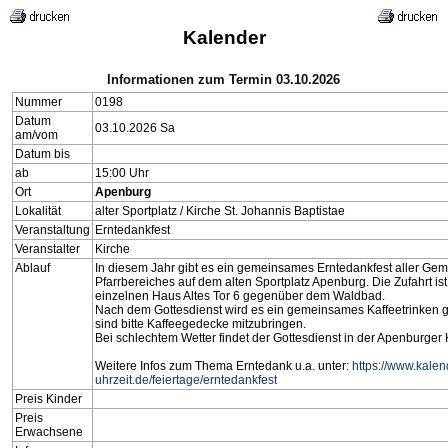
Kalender
Informationen zum Termin 03.10.2026
Nummer
0198
Datum
03.10.2026 Sa
am/vom
Datum bis
ab
15:00 Uhr
Ort
Apenburg
Lokalität
alter Sportplatz / Kirche St. Johannis Baptistae
Veranstaltung
Erntedankfest
Veranstalter
Kirche
Ablauf
In diesem Jahr gibt es ein gemeinsames Erntedankfest aller Ge
Pfarrbereiches auf dem alten Sportplatz Apenburg. Die Zufahrt i
einzelnen Haus Altes Tor 6 gegenüber dem Waldbad.
Nach dem Gottesdienst wird es ein gemeinsames Kaffeetrinken 
sind bitte Kaffeegedecke mitzubringen.
Bei schlechtem Wetter findet der Gottesdienst in der Apenburger K
Weitere Infos zum Thema Erntedank u.a. unter:
https://www.kalen
uhrzeit.de/feiertage/erntedankfest
Preis Kinder
Preis
Erwachsene