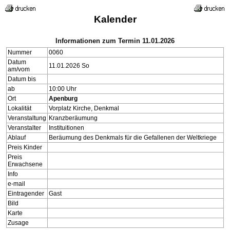
Kalender
Informationen zum Termin 11.01.2026
Nummer
0060
Datum
11.01.2026 So
am/vom
Datum bis
ab
10:00 Uhr
Ort
Apenburg
Lokalität
Vorplatz Kirche, Denkmal
Veranstaltung
Kranzberäumung
Veranstalter
Instituitionen
Ablauf
Beräumung des Denkmals für die Gefallenen der Weltkriege
Preis Kinder
Preis
Erwachsene
Info
e-mail
Eintragender
Gast
Bild
Karte
Zusage