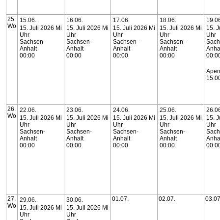
25.
15.06.
16.06.
17.06.
18.06.
19.0
Wo
15. Juli 2026 Mi
15. Juli 2026 Mi
15. Juli 2026 Mi
15. Juli 2026 Mi
15. J
Uhr
Uhr
Uhr
Uhr
Uhr
Sachsen-
Sachsen-
Sachsen-
Sachsen-
Sach
Anhalt
Anhalt
Anhalt
Anhalt
Anha
00:00
00:00
00:00
00:00
00:0
Apen
15:0
26.
22.06.
23.06.
24.06.
25.06.
26.0
Wo
15. Juli 2026 Mi
15. Juli 2026 Mi
15. Juli 2026 Mi
15. Juli 2026 Mi
15. J
Uhr
Uhr
Uhr
Uhr
Uhr
Sachsen-
Sachsen-
Sachsen-
Sachsen-
Sach
Anhalt
Anhalt
Anhalt
Anhalt
Anha
00:00
00:00
00:00
00:00
00:0
27.
01.07.
02.07.
03.07
29.06.
30.06.
Wo
15. Juli 2026 Mi
15. Juli 2026 Mi
Uhr
Uhr