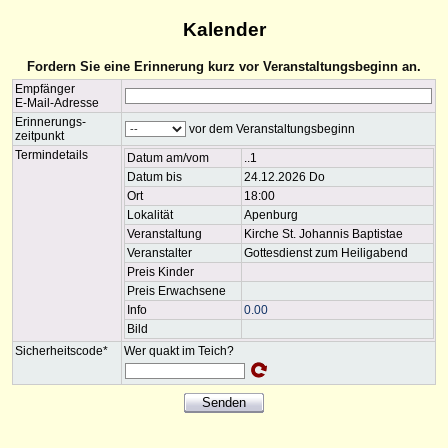
Kalender
Fordern Sie eine Erinnerung kurz vor Veranstaltungsbeginn an.
Empfänger
E-Mail-Adresse
Erinnerungs-
vor dem Veranstaltungsbeginn
zeitpunkt
Termindetails
Datum am/vom
..1
Datum bis
24.12.2026 Do
Ort
18:00
Lokalität
Apenburg
Veranstaltung
Kirche St. Johannis Baptistae
Veranstalter
Gottesdienst zum Heiligabend
Preis Kinder
Preis Erwachsene
Info
0.00
Bild
Sicherheitscode*
Wer quakt im Teich?