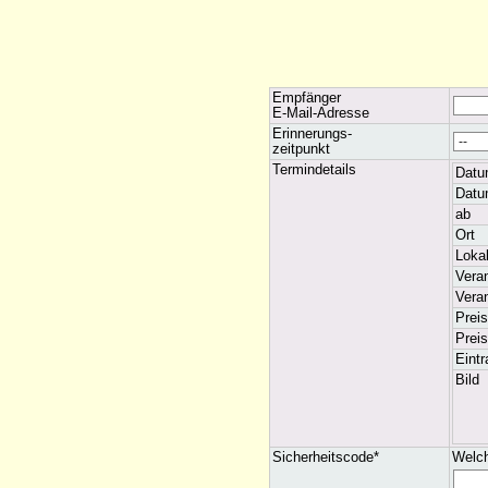
Empfänger
E-Mail-Adresse
Erinnerungs-
zeitpunkt
Termindetails
Datu
Datu
ab
Ort
Lokal
Vera
Veran
Preis
Prei
Eint
Bild
Sicherheitscode*
Welch