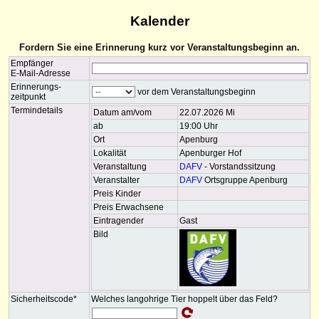
Kalender
Fordern Sie eine Erinnerung kurz vor Veranstaltungsbeginn an.
Empfänger
E-Mail-Adresse
Erinnerungs-
vor dem Veranstaltungsbeginn
zeitpunkt
Termindetails
Datum am/vom
22.07.2026 Mi
ab
19:00 Uhr
Ort
Apenburg
Lokalität
Apenburger Hof
Veranstaltung
DAFV
- Vorstandssitzung
Veranstalter
DAFV
Ortsgruppe Apenburg
Preis Kinder
Preis Erwachsene
Eintragender
Gast
Bild
Sicherheitscode*
Welches langohrige Tier hoppelt über das Feld?