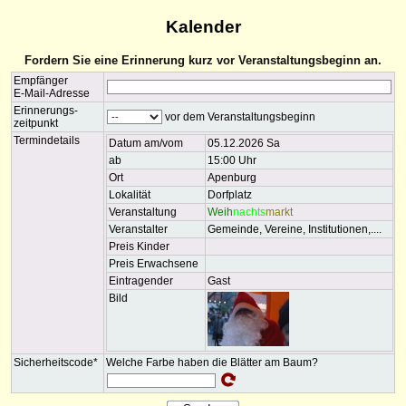
Kalender
Fordern Sie eine Erinnerung kurz vor Veranstaltungsbeginn an.
Empfänger
E-Mail-Adresse
Erinnerungs-
vor dem Veranstaltungsbeginn
zeitpunkt
Termindetails
Datum am/vom
05.12.2026 Sa
ab
15:00 Uhr
Ort
Apenburg
Lokalität
Dorfplatz
Veranstaltung
Weih
nachts
markt
Veranstalter
Gemeinde, Vereine, Institutionen,....
Preis Kinder
Preis Erwachsene
Eintragender
Gast
Bild
Sicherheitscode*
Welche Farbe haben die Blätter am Baum?