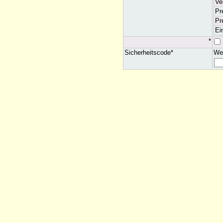
Ve
Pr
Pr
Ei
*
Sicherheitscode*
Wel