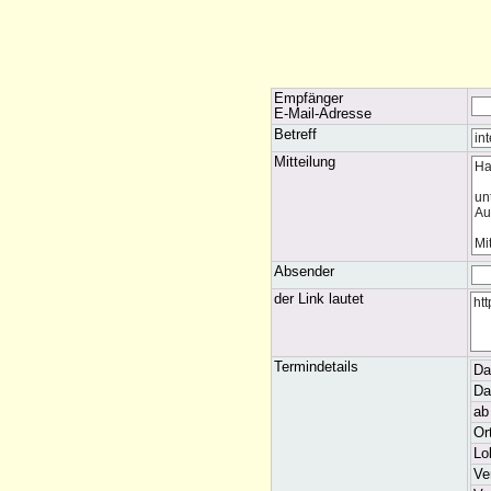
Empfänger
E-Mail-Adresse
Betreff
Mitteilung
Absender
der Link lautet
Termindetails
Da
Da
ab
Or
Lo
Ve