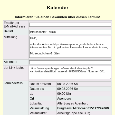
Kalender
Informieren Sie einen Bekannten über diesen Termin!
Empfänger
E-Mail-Adresse
Betreff
Mitteilung
Absender
der Link lautet
Termindetails
Datum am/vom
08.08.2026 Sa
Datum bis
09.08.2026 So
ab
09:00 Uhr
Ort
Apenburg
Lokalität
Alte Burg zu Apenburg
Veranstaltung
Burgdienst
M.Börner 015117297069
Veranstalter
Arbeitsgruppe Alte Burg