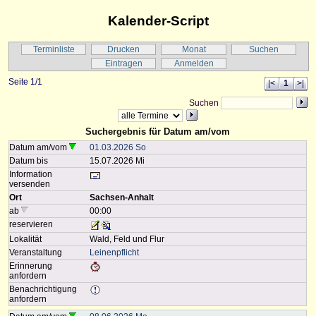
Kalender-Script
Terminliste
Drucken
Monat
Suchen
Eintragen
Anmelden
Seite 1/1
|<
1
>|
Suchen
Suchergebnis für Datum am/vom
Datum am/vom
01.03.2026 So
Datum bis
15.07.2026 Mi
Information
versenden
Ort
Sachsen-Anhalt
ab
00:00
reservieren
Lokalität
Wald, Feld und Flur
Veranstaltung
Leinenpflicht
Erinnerung
anfordern
Benachrichtigung
anfordern