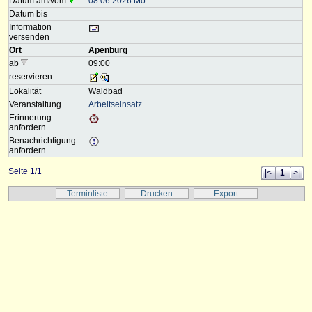
Datum am/vom
08.06.2026 Mo
Datum bis
Information
versenden
Ort
Apenburg
ab
09:00
reservieren
Lokalität
Waldbad
Veranstaltung
Arbeitseinsatz
Erinnerung
anfordern
Benachrichtigung
anfordern
Seite 1/1
|<
1
>|
Terminliste
Drucken
Export