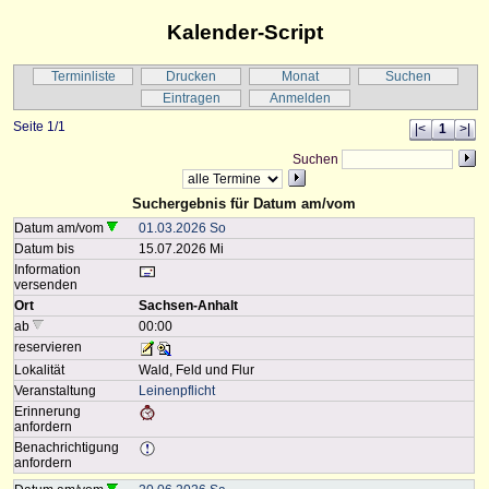
Kalender-Script
Terminliste
Drucken
Monat
Suchen
Eintragen
Anmelden
Seite 1/1
|<
1
>|
Suchen
Suchergebnis für Datum am/vom
Datum am/vom
01.03.2026 So
Datum bis
15.07.2026 Mi
Information
versenden
Ort
Sachsen-Anhalt
ab
00:00
reservieren
Lokalität
Wald, Feld und Flur
Veranstaltung
Leinenpflicht
Erinnerung
anfordern
Benachrichtigung
anfordern