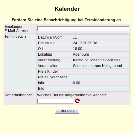
Kalender
Fordern Sie eine Benachrichtigung bei Terminänderung an.
Empfänger
E-Mail-Adresse
Termindetails
Datum am/vom
..1
Datum bis
24.12.2026 Do
Ort
18:00
Lokalität
Apenburg
Veranstaltung
Kirche St. Johannis Baptistae
Veranstalter
Gottesdienst zum Heiligabend
Preis Kinder
Preis Erwachsene
Info
0.00
Bild
Sicherheitscode*
Welches Tier hat lange weiße Stoßzähne?